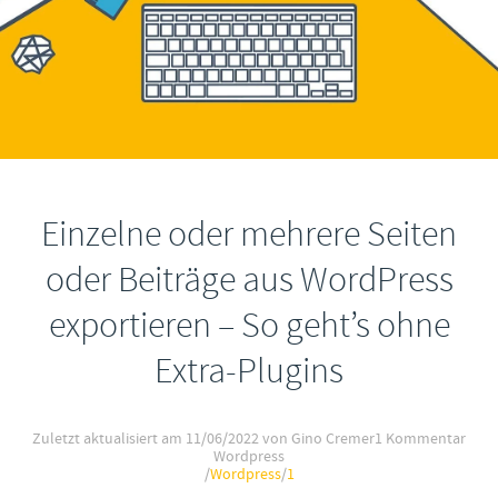
Einzelne oder mehrere Seiten
oder Beiträge aus WordPress
exportieren – So geht’s ohne
Extra-Plugins
Zuletzt aktualisiert am
11/06/2022
von Gino Cremer
1 Kommentar
Wordpress
/
Wordpress
/
1