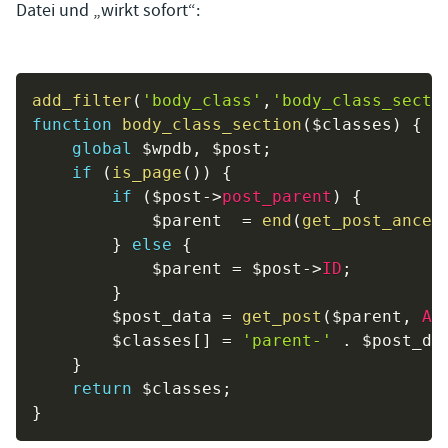
Datei und „wirkt sofort“:
add_filter
(
'body_class'
,
'body_class_secti
function
body_class_section
(
$classes
)
{
global
$wpdb
,
$post
;
if
(
is_page
(
)
)
{
if
(
$post
-
>
post_parent
)
{
$parent
=
end
(
get_post_ances
}
else
{
$parent
=
$post
-
>
ID
;
}
$post_data
=
get_post
(
$parent
,
AR
$classes
[
]
=
'parent-'
.
$post_da
}
return
$classes
;
}