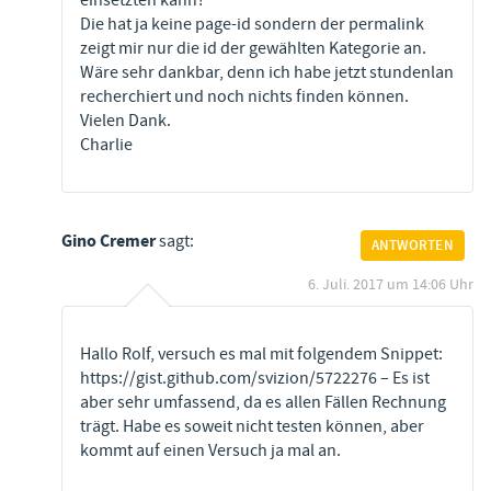
einsetzten kann?
Die hat ja keine page-id sondern der permalink
zeigt mir nur die id der gewählten Kategorie an.
Wäre sehr dankbar, denn ich habe jetzt stundenlan
recherchiert und noch nichts finden können.
Vielen Dank.
Charlie
Gino Cremer
sagt:
ANTWORTEN
6. Juli. 2017 um 14:06 Uhr
Hallo Rolf, versuch es mal mit folgendem Snippet:
https://gist.github.com/svizion/5722276
– Es ist
aber sehr umfassend, da es allen Fällen Rechnung
trägt. Habe es soweit nicht testen können, aber
kommt auf einen Versuch ja mal an.