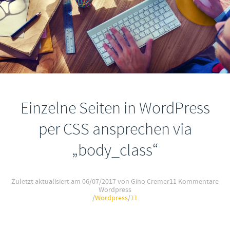
Einzelne Seiten in WordPress
per CSS ansprechen via
„body_class“
Zuletzt aktualisiert am
06/07/2017
von Gino Cremer
11 Kommentare
Wordpress
/
Wordpress
/
11