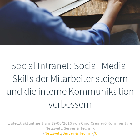
Social Intranet: Social-Media-
Skills der Mitarbeiter steigern
und die interne Kommunikation
verbessern
Zuletzt aktualisiert am
19/08/2016
von Gino Cremer
6 Kommentare
Netzwelt
,
Server & Technik
/
Netzwelt
/
Server & Technik
/
6