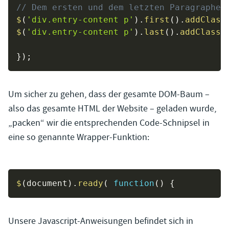
// Dem ersten und dem letzten Paragraphen
$
(
'div.entry-content p'
)
.
first
(
)
.
addClass
$
(
'div.entry-content p'
)
.
last
(
)
.
addClass
(
}
)
;
Um sicher zu gehen, dass der gesamte DOM-Baum –
also das gesamte HTML der Website – geladen wurde,
„packen“ wir die entsprechenden Code-Schnipsel in
eine so genannte Wrapper-Funktion:
$
(
document
)
.
ready
(
function
(
)
{
Unsere Javascript-Anweisungen befindet sich in