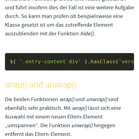
und führt insofern dies der Fall ist eine weitere Aufgabe
durch. So kann man prüfen ob beispielsweise eine
Klasse gesetzt ist um das zutreffende Element
auszublenden mit der Funktion
hide()
.
$
(
'.entry-content div'
)
.
hasClass
(
'verst
wrap() und unwrap()
Die beiden Funktionen
wrap()
und
unwrap()
sind
ebenfalls sehr praktisch. Mit
wrap()
lässt sich eine
Auswahl mit einem neuen Eltern-Element
„umspannen“. Die Funktion
unwrap()
hingegen
entfernt das Eltern-Element.