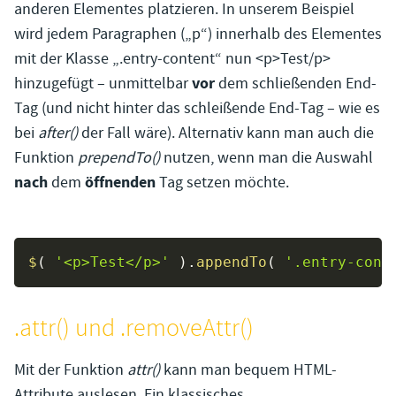
anderen Elementes platzieren. In unserem Beispiel
wird jedem Paragraphen („p“) innerhalb des Elementes
mit der Klasse „.entry-content“ nun <p>Test/p>
vor
hinzugefügt – unmittelbar
dem schließenden End-
Tag (und nicht hinter das schleißende End-Tag – wie es
bei
after()
der Fall wäre). Alternativ kann man auch die
Funktion
prependTo()
nutzen, wenn man die Auswahl
nach
öffnenden
dem
Tag setzen möchte.
$
(
'<p>Test</p>'
)
.
appendTo
(
'.entry-cont
.attr() und .removeAttr()
Mit der Funktion
attr()
kann man bequem HTML-
Attribute auslesen. Ein klassisches