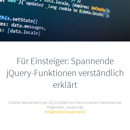
Für Einsteiger: Spannende
jQuery-Funktionen verständlich
erklärt
Zuletzt aktualisiert am
22/12/2016
von Gino Cremer
1 Kommentar
Allgemein
,
Javascript
/
Allgemein
/
Javascript
/
1