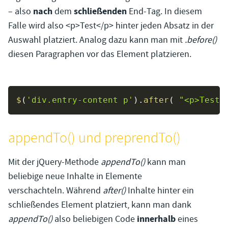
nach
schließenden
– also
dem
End-Tag. In diesem
Falle wird also <p>Test</p> hinter jeden Absatz in der
Auswahl platziert. Analog dazu kann man mit
.before()
diesen Paragraphen vor das Element platzieren.
$
(
'div.entry-content p'
)
.
after
(
"<p>Test<
appendTo() und preprendTo()
Mit der jQuery-Methode
appendTo()
kann man
beliebige neue Inhalte in Elemente
verschachteln. Während
after()
Inhalte hinter ein
schließendes Element platziert, kann man dank
innerhalb
appendTo()
also beliebigen Code
eines