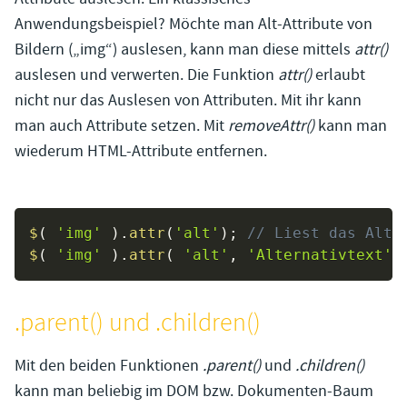
Anwendungsbeispiel? Möchte man Alt-Attribute von
Bildern („img“) auslesen, kann man diese mittels
attr()
auslesen und verwerten. Die Funktion
attr()
erlaubt
nicht nur das Auslesen von Attributen. Mit ihr kann
man auch Attribute setzen. Mit
removeAttr()
kann man
wiederum HTML-Attribute entfernen.
$
(
'img'
)
.
attr
(
'alt'
)
;
// Liest das Alt-
$
(
'img'
)
.
attr
(
'alt'
,
'Alternativtext'
.parent() und .children()
Mit den beiden Funktionen
.parent()
und
.children()
kann man beliebig im DOM bzw. Dokumenten-Baum