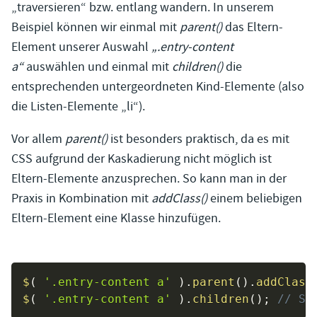
„traversieren“ bzw. entlang wandern. In unserem
Beispiel können wir einmal mit
parent()
das Eltern-
Element unserer Auswahl
„.entry-content
a“
auswählen und einmal mit
children()
die
entsprechenden untergeordneten Kind-Elemente (also
die Listen-Elemente „li“).
Vor allem
parent()
ist besonders praktisch, da es mit
CSS aufgrund der Kaskadierung nicht möglich ist
Eltern-Elemente anzusprechen. So kann man in der
Praxis in Kombination mit
addClass()
einem beliebigen
Eltern-Element eine Klasse hinzufügen.
$
(
'.entry-content a'
)
.
parent
(
)
.
addClass
$
(
'.entry-content a'
)
.
children
(
)
;
// Se