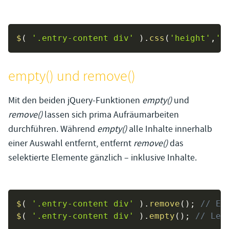
$
(
'.entry-content div'
)
.
css
(
'height'
,
'1
empty() und remove()
Mit den beiden jQuery-Funktionen
empty()
und
remove()
lassen sich prima Aufräumarbeiten
durchführen. Während
empty()
alle Inhalte innerhalb
einer Auswahl entfernt, entfernt
remove()
das
selektierte Elemente gänzlich – inklusive Inhalte.
$
(
'.entry-content div'
)
.
remove
(
)
;
// En
$
(
'.entry-content div'
)
.
empty
(
)
;
// Lee