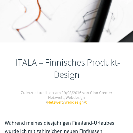
IITALA – Finnisches Produkt-
Design
Zuletzt aktualisiert am
19/08/2016
von Gino Cremer
Netzwelt
,
Webdesign
/
Netzwelt
/
Webdesign
/
0
Während meines diesjährigen Finnland-Urlaubes
wurde ich mit zahlreichen neuen Einflüssen