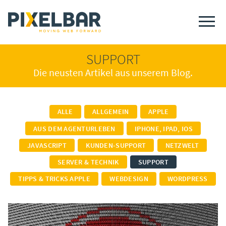
SUPPORT
Die neusten Artikel aus unserem Blog.
ALLE
ALLGEMEIN
APPLE
AUS DEM AGENTURLEBEN
IPHONE, IPAD, IOS
JAVASCRIPT
KUNDEN-SUPPORT
NETZWELT
SERVER & TECHNIK
SUPPORT
TIPPS & TRICKS APPLE
WEBDESIGN
WORDPRESS