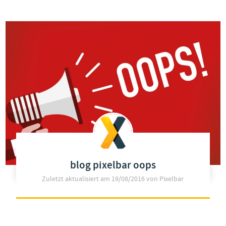
blog pixelbar oops
Zuletzt aktualisiert am
19/08/2016
von Pixelbar