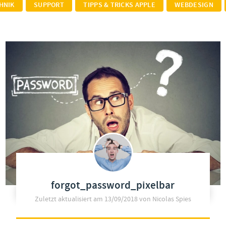
HNIK
SUPPORT
TIPPS & TRICKS APPLE
WEBDESIGN
forgot_password_pixelbar
Zuletzt aktualisiert am
13/09/2018
von Nicolas Spies