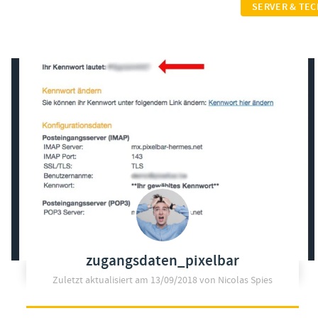
SERVER & TEC
zugangsdaten_pixelbar
Zuletzt aktualisiert am
13/09/2018
von Nicolas Spies