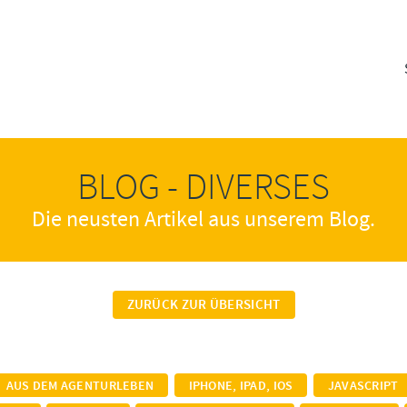
BLOG - DIVERSES
Die neusten Artikel aus unserem Blog.
ZURÜCK ZUR ÜBERSICHT
AUS DEM AGENTURLEBEN
IPHONE, IPAD, IOS
JAVASCRIPT