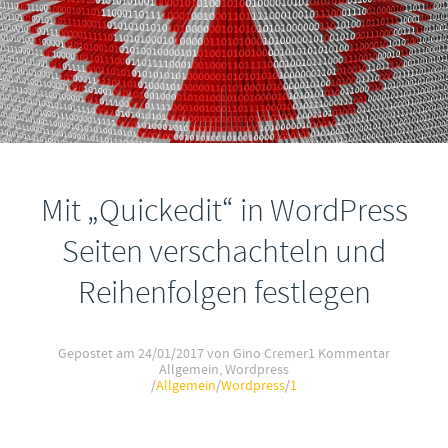
Mit „Quickedit“ in WordPress
Seiten verschachteln und
Reihenfolgen festlegen
Gepostet am
24/01/2017
von Gino Cremer
1 Kommentar
Allgemein
,
Wordpress
/
Allgemein
/
Wordpress
/
1