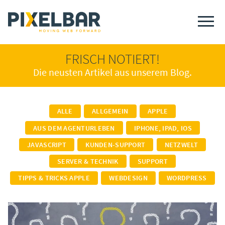
FRISCH NOTIERT!
Die neusten Artikel aus unserem Blog.
ALLE
ALLGEMEIN
APPLE
AUS DEM AGENTURLEBEN
IPHONE, IPAD, IOS
JAVASCRIPT
KUNDEN-SUPPORT
NETZWELT
SERVER & TECHNIK
SUPPORT
TIPPS & TRICKS APPLE
WEBDESIGN
WORDPRESS