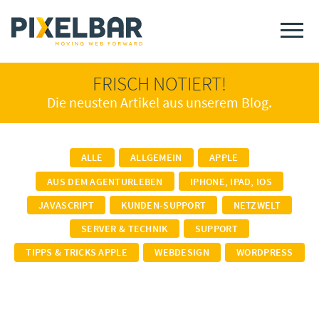
FRISCH NOTIERT!
Die neusten Artikel aus unserem Blog.
ALLE
ALLGEMEIN
APPLE
AUS DEM AGENTURLEBEN
IPHONE, IPAD, IOS
JAVASCRIPT
KUNDEN-SUPPORT
NETZWELT
SERVER & TECHNIK
SUPPORT
TIPPS & TRICKS APPLE
WEBDESIGN
WORDPRESS