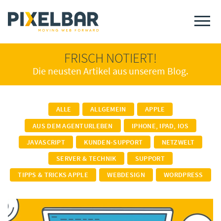
FRISCH NOTIERT!
Die neusten Artikel aus unserem Blog.
ALLE
ALLGEMEIN
APPLE
AUS DEM AGENTURLEBEN
IPHONE, IPAD, IOS
JAVASCRIPT
KUNDEN-SUPPORT
NETZWELT
SERVER & TECHNIK
SUPPORT
TIPPS & TRICKS APPLE
WEBDESIGN
WORDPRESS