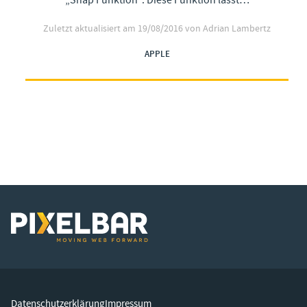
„Snap Funktion“. Diese Funktion lässt…
Zuletzt aktualisiert am
19/08/2016
von Adrian Lambertz
APPLE
Datenschutzerklärung
Impressum