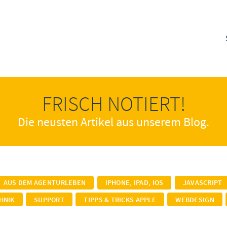
FRISCH NOTIERT!
Die neusten Artikel aus unserem Blog.
AUS DEM AGENTURLEBEN
IPHONE, IPAD, IOS
JAVASCRIPT
HNIK
SUPPORT
TIPPS & TRICKS APPLE
WEBDESIGN