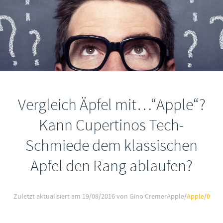
Vergleich Äpfel mit…“Apple“?
Kann Cupertinos Tech-
Schmiede dem klassischen
Apfel den Rang ablaufen?
Zuletzt aktualisiert am
19/08/2016
von Gino Cremer
Apple
/
Apple
/
0