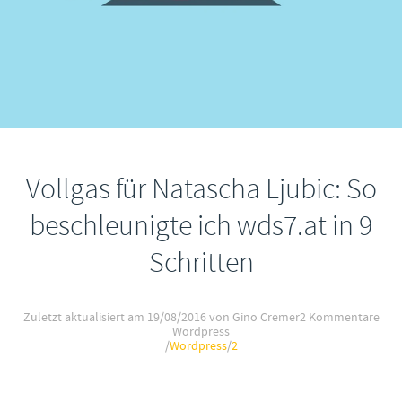
Vollgas für Natascha Ljubic: So
beschleunigte ich wds7.at in 9
Schritten
Zuletzt aktualisiert am
19/08/2016
von Gino Cremer
2 Kommentare
Wordpress
/
Wordpress
/
2