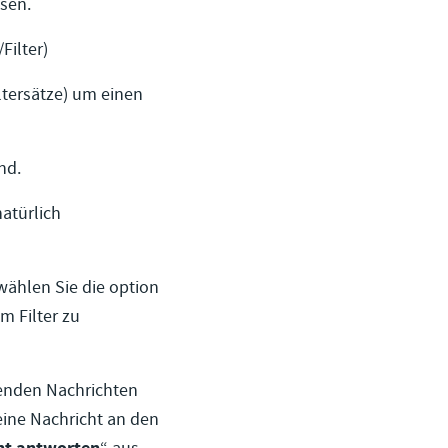
esen.
Filter)
iltersätze) um einen
nd.
natürlich
wählen Sie die option
m Filter zu
fenden Nachrichten
eine Nachricht an den