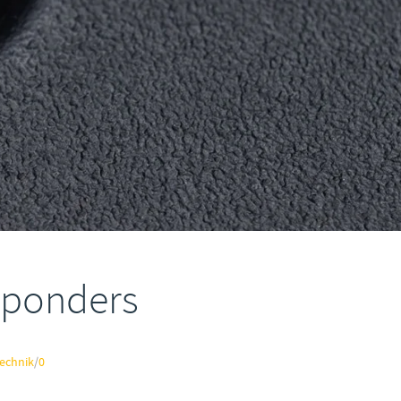
sponders
Technik
/
0