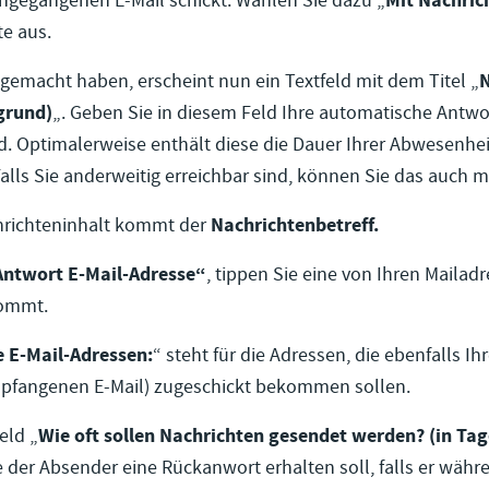
ngegangenen E-Mail schickt. Wählen Sie dazu „
Mit Nachric
te aus.
 gemacht haben, erscheint nun ein Textfeld mit dem Titel „
N
grund)
„. Geben Sie in diesem Feld Ihre automatische Antwor
d. Optimalerweise enthält diese die Dauer Ihrer Abwesenhei
alls Sie anderweitig erreichbar sind, können Sie das auch m
richteninhalt kommt der
Nachrichtenbetreff.
ntwort E-Mail-Adresse“
, tippen Sie eine von Ihren Mailadr
ommt.
 E-Mail-Adressen:
“ steht für die Adressen, die ebenfalls Ihr
mpfangenen E-Mail) zugeschickt bekommen sollen.
eld „
Wie oft sollen Nachrichten gesendet werden? (in Tag
e der Absender eine Rückanwort erhalten soll, falls er währ