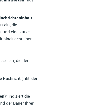
ht antworten
“ aus
achrichteninhalt
t ein, die
t und eine kurze
it hineinschreiben.
esse ein, die der
e Nachricht (inkl. der
en)
“ indiziert die
end der Dauer Ihrer