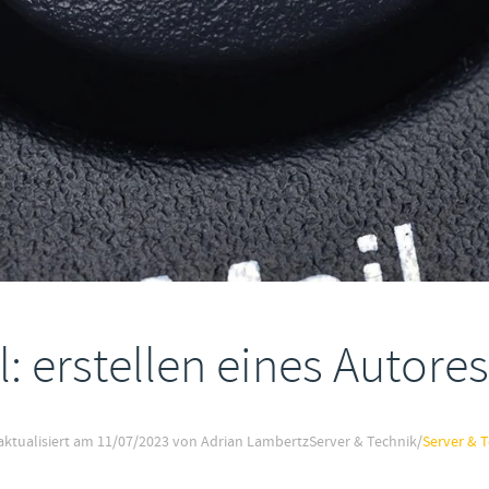
: erstellen eines Autore
aktualisiert am
11/07/2023
von Adrian Lambertz
Server & Technik
/
Server & 