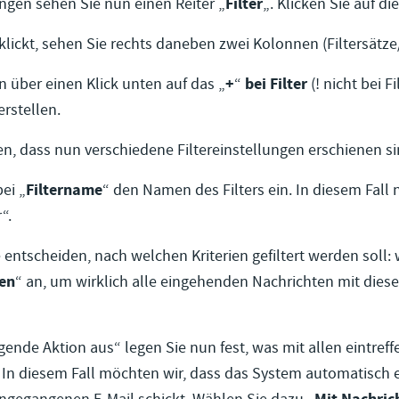
ungen sehen Sie nun einen Reiter „
Filter
„. Klicken Sie auf di
klickt, sehen Sie rechts daneben zwei Kolonnen (Filtersätze/
n über einen Klick unten auf das „
+
“
bei Filter
(! nicht bei F
erstellen.
n, dass nun verschiedene Filtereinstellungen erschienen si
ei „
Filtername
“ den Namen des Filters ein. In diesem Fall 
“.
entscheiden, nach welchen Kriterien gefiltert werden soll: 
ten
“ an, um wirklich alle eingehenden Nachrichten mit diese
gende Aktion aus“ legen Sie nun fest, was mit allen eintref
 In diesem Fall möchten wir, dass das System automatisch 