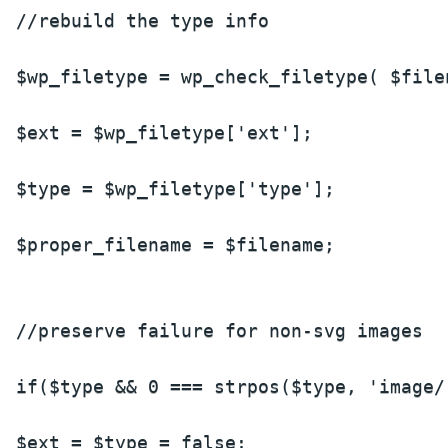
//rebuild the type info
$wp_filetype = wp_check_filetype( $file
$ext = $wp_filetype['ext'];
$type = $wp_filetype['type'];
$proper_filename = $filename;
//preserve failure for non-svg images
if($type && 0 === strpos($type, 'image/
$ext = $type = false;