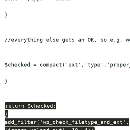
}
//everything else gets an OK, so e.g. w
$checked = compact('ext','type','proper
}
return $checked;
}
add_filter('wp_check_filetype_and_ext',