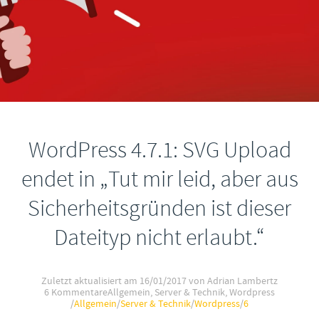
WordPress 4.7.1: SVG Upload
endet in „Tut mir leid, aber aus
Sicherheitsgründen ist dieser
Dateityp nicht erlaubt.“
Zuletzt aktualisiert am
16/01/2017
von Adrian Lambertz
6 Kommentare
Allgemein
,
Server & Technik
,
Wordpress
/
Allgemein
/
Server & Technik
/
Wordpress
/
6