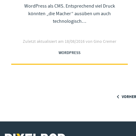
WordPress als CMS. Entsprechend viel Druck
könnten „die Macher“ ausüben um auch
technologisch…
Zuletzt aktualisiert am
18/08/2016
von Gino Cremer
WORDPRESS
VORHER