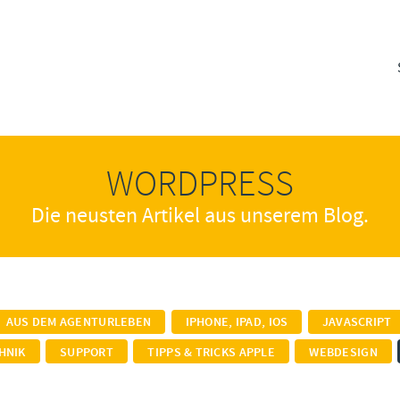
WORDPRESS
Die neusten Artikel aus unserem Blog.
AUS DEM AGENTURLEBEN
IPHONE, IPAD, IOS
JAVASCRIPT
HNIK
SUPPORT
TIPPS & TRICKS APPLE
WEBDESIGN