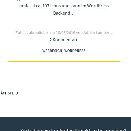
umfasst ca. 197 Icons und kann im WordPress
Backend…
Zuletzt aktualisiert am
18/08/2016
von Adrian Lambertz
2 Kommentare
,
WEBDESIGN
WORDPRESS
NÄCHSTE
Sie haben ein konkretes Projekt zu besprechen?