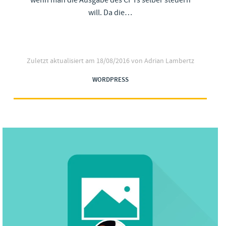
wenn man die Ausgabe des CPTs selber steuern
will. Da die…
Zuletzt aktualisiert am
18/08/2016
von Adrian Lambertz
WORDPRESS