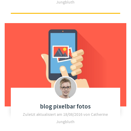
Jungbluth
blog pixelbar fotos
Zuletzt aktualisiert am
18/08/2016
von Catherine
Jungbluth