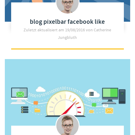
blog pixelbar facebook like
Zuletzt aktualisiert am
19/08/2016
von Catherine
Jungbluth