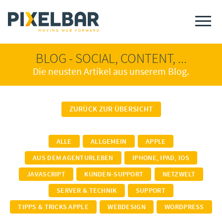
BLOG - SOCIAL, CONTENT, ...
Die neusten Artikel aus unserem Blog.
ZURÜCK ZUR ÜBERSICHT
ALLE
ALLGEMEIN
APPLE
AUS DEM AGENTURLEBEN
IPHONE, IPAD, IOS
JAVASCRIPT
KUNDEN-SUPPORT
NETZWELT
SERVER & TECHNIK
SUPPORT
TIPPS & TRICKS APPLE
WEBDESIGN
WORDPRESS