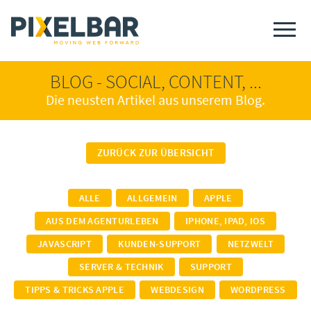
BLOG - SOCIAL, CONTENT, ...
Die neusten Artikel aus unserem Blog.
ZURÜCK ZUR ÜBERSICHT
ALLE
ALLGEMEIN
APPLE
AUS DEM AGENTURLEBEN
IPHONE, IPAD, IOS
JAVASCRIPT
KUNDEN-SUPPORT
NETZWELT
SERVER & TECHNIK
SUPPORT
TIPPS & TRICKS APPLE
WEBDESIGN
WORDPRESS