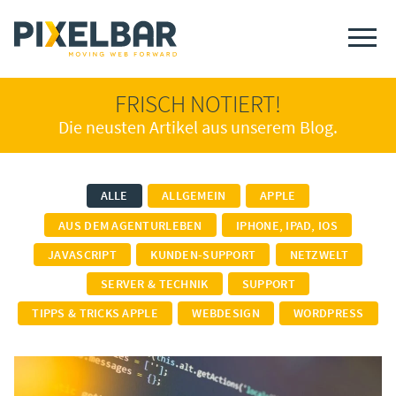
FRISCH NOTIERT!
Die neusten Artikel aus unserem Blog.
ALLE
ALLGEMEIN
APPLE
AUS DEM AGENTURLEBEN
IPHONE, IPAD, IOS
JAVASCRIPT
KUNDEN-SUPPORT
NETZWELT
SERVER & TECHNIK
SUPPORT
TIPPS & TRICKS APPLE
WEBDESIGN
WORDPRESS